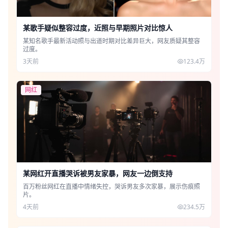
某歌手疑似整容过度，近照与早期照片对比惊人
某知名歌手最新活动照与出道时期对比差异巨大，网友质疑其整容
过度。
3天前
123.4万
网红
某网红开直播哭诉被男友家暴，网友一边倒支持
百万粉丝网红在直播中情绪失控，哭诉男友多次家暴，展示伤痕照
片。
4天前
234.5万