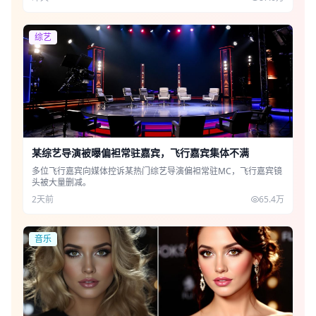
综艺
某综艺导演被曝偏袒常驻嘉宾，飞行嘉宾集体不满
多位飞行嘉宾向媒体控诉某热门综艺导演偏袒常驻MC，飞行嘉宾镜
头被大量删减。
2天前
65.4万
音乐