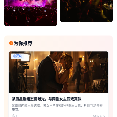
为你推荐
电视剧
某男星剧组恋情曝光，与同剧女主假戏真做
某剧组内部人员透露，男女主角在戏外也擦出火花，片场互动亲密
无间。
昨天
87.6万