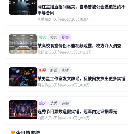
网红主播直播间痛哭，自曝曾被公会逼迫签约不
平等合同
直播录屏
4天前
567.9万
8.8万
校园
校园
视频
某高校食堂情侣不雅视频泄露，校方介入调查
校园论坛
5天前
987.7万
12.3万
明星
辟谣
实锤
某男星工作室发文辟谣，反被网友扒出更多实锤
网友扒皮
5天前
456.8万
6.8万
综艺
选秀
造假
选秀节目票数造假实锤，冠军内定证据曝光
内部人员
6天前
678.9万
9.9万
今日热度榜