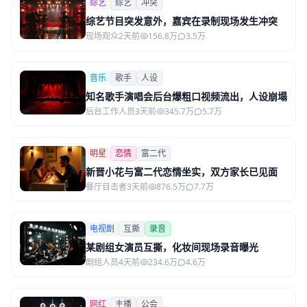
综艺
综艺
冲突
综艺节目突发意外，嘉宾在录制现场发生冲突
现场观众
2天前
156.8万
3.5万
音乐
歌手
人设
知名歌手演唱会后台爆粗口视频流出，人设崩塌
后台工作人员
3天前
345.7万
5.7万
明星
恋情
富二代
新晋小花与富二代恋情坐实，双方家长已见面
餐厅目击者
3天前
876.5万
7.7万
电视剧
互撕
录音
某剧组女演员互撕，化妆间现场录音曝光
剧组人员
4天前
234.6万
4.6万
网红
主播
公会