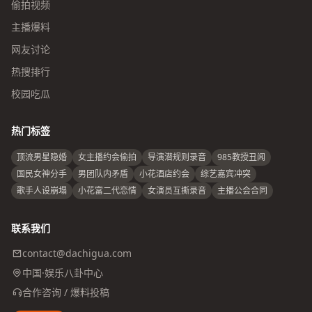
偷拍视频
主播爆料
网友讨论
热搜排行
校园吃瓜
热门标签
顶流男星隐婚
女主播约会偷拍
导演潜规则录音
985教授丑闻
国民女神分手
男团队内矛盾
小花酒店约会
综艺嘉宾冲突
歌手人设崩塌
小花富二代恋情
女演员互撕录音
主播公会合同
联系我们
contact@dachigua.com
中国·娱乐八卦中心
合作咨询 / 爆料投稿