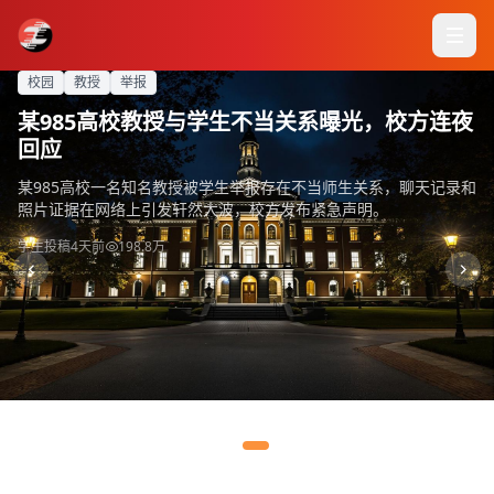
独家
偷拍
录音
校园
分手
爆
女主播
潜规则
教授
出轨
隐婚
举报
闺蜜
约会
导演
顶流男星被曝隐婚生子，妻子竟是同剧组化妆
千万粉丝女主播线下约会被偷拍，画面曝光全
知名导演被曝潜规则多名女演员，录音证据流
某985高校教授与学生不当关系曝光，校方连夜
国民女神分手内幕曝光，男方出轨对象竟是好
师
网震惊
出
回应
闺蜜
据知情人透露，某顶流男星在拍摄古装剧期间与剧组化妆师产生感
某直播平台头部女主播在线下与神秘男子约会时被路人偷拍，视频
一段 allegedly 知名导演与女演员的录音在网络上疯传，录音中导
某985高校一名知名教授被学生举报存在不当师生关系，聊天记录和
圈内知情人士爆料，国民女神与相恋三年的男友分手原因并非和平
情，两人低调完婚并育有一子，工作室至今未正面回应此事。
中两人举止亲密，引发粉丝集体脱粉，直播间弹幕一片哗然。
演言语暧昧，并暗示角色分配与"特殊关系"挂钩。
照片证据在网络上引发轩然大波，校方发布紧急声明。
分手，而是男方劈腿自己的圈内闺蜜，女方至今无法释怀。
圈内人爆料
网友爆料
匿名投稿
学生投稿
圈内好友
2天前
3天前
4天前
5天前
昨天
321.5万
456.8万
198.8万
512.3万
284.8万