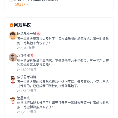
8,887
网友热议
吃瓜群众一号
热
五一黑料大赛真是太及时了！每次娱乐圈的瓜都在这儿第一时间吃
到，比其他平台快多了！
2,340
昨天
八卦侦探
热
这里的爆料质量是真的高，不像其他平台全是假瓜。五一黑料大赛
独家爆料基本都是实锤！
1,890
2天前
娱乐圈老司机
五一黑料大赛的校园吃瓜板块也做得不错，很多高校八卦都是从这
儿传开的，已经成我们学校的八卦聚集地了。
1,560
3天前
追星女孩
热搜排行功能太好用了！每天打开五一黑料大赛第一件事就是看热
搜，比微博热搜真实多了！
1,230
3天前