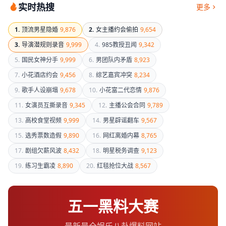
实时热搜
更多
1.
顶流男星隐婚
9,876
2.
女主播约会偷拍
9,654
3.
导演潜规则录音
9,999
4.
985教授丑闻
9,342
5.
国民女神分手
9,999
6.
男团队内矛盾
8,923
7.
小花酒店约会
9,456
8.
综艺嘉宾冲突
8,234
9.
歌手人设崩塌
9,678
10.
小花富二代恋情
9,876
11.
女演员互撕录音
9,345
12.
主播公会合同
9,789
13.
高校食堂视频
9,999
14.
男星辟谣翻车
9,567
15.
选秀票数造假
9,890
16.
网红离婚内幕
8,765
17.
剧组欠薪风波
8,432
18.
明星税务调查
9,123
19.
练习生霸凌
8,890
20.
红毯抢位大战
8,567
五一黑料大赛