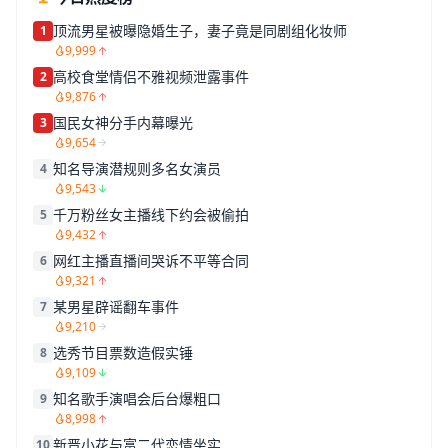
顶流男星被曝隐婚生子，妻子竟是同剧组化妆师
1
9,999
高校食堂情侣不雅视频泄露事件
2
9,876
国民女神分手内幕曝光
3
9,654
知名导演潜规则多名女演员
4
9,543
千万粉丝女主播线下约会被偷拍
5
9,432
网红主播直播间哭诉不平等合同
6
9,321
某男星辟谣翻车事件
7
9,210
选秀节目票数造假实锤
8
9,109
知名歌手演唱会后台爆粗口
9
8,998
新晋小花与富二代恋情坐实
10