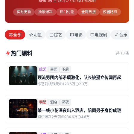
最新最全娱乐八卦爆料网站
实时更新
独家爆料
热门讨论
全网热搜
校园吃瓜
全部
明星
综艺
电影
电视剧
音乐
热门爆料
共 10 条
综艺
男团
矛盾
顶流男团内部矛盾激化，队长被孤立传闻再起
综艺前线
昨天
123.5万
2.3万
明星
酒店
深夜
某一线小花深夜出入酒店，陪同男子身份成谜
狗仔爆料
2天前
234.6万
4.6万