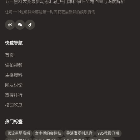
五一黑料大赛最新动态汇总_热门爆料事件全程回顾与深度解析
让每一个吃瓜群众都能第一时间获取最新鲜的娱乐资讯
快速导航
首页
偷拍视频
主播爆料
网友讨论
热搜排行
校园吃瓜
热门标签
顶流男星隐婚
女主播约会偷拍
导演潜规则录音
985教授丑闻