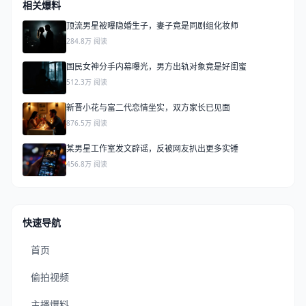
相关爆料
顶流男星被曝隐婚生子，妻子竟是同剧组化妆师
284.8万 阅读
国民女神分手内幕曝光，男方出轨对象竟是好闺蜜
512.3万 阅读
新晋小花与富二代恋情坐实，双方家长已见面
876.5万 阅读
某男星工作室发文辟谣，反被网友扒出更多实锤
456.8万 阅读
快速导航
首页
偷拍视频
主播爆料