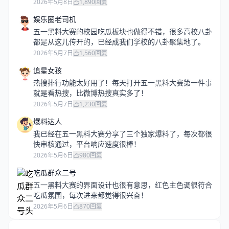
2026年5月8日
1,890
回复
娱乐圈老司机
五一黑料大赛的校园吃瓜板块也做得不错，很多高校八卦
都是从这儿传开的，已经成我们学校的八卦聚集地了。
2026年5月7日
1,560
回复
追星女孩
热搜排行功能太好用了！每天打开五一黑料大赛第一件事
就是看热搜，比微博热搜真实多了！
2026年5月7日
1,230
回复
爆料达人
我已经在五一黑料大赛分享了三个独家爆料了，每次都很
快审核通过，平台响应速度很棒！
2026年5月6日
980
回复
吃瓜群众二号
五一黑料大赛的界面设计也很有意思，红色主色调很符合
吃瓜氛围，每次进来都觉得很兴奋！
2026年5月6日
870
回复