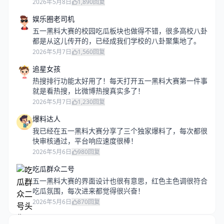
2026年5月8日
1,890
回复
娱乐圈老司机
五一黑料大赛的校园吃瓜板块也做得不错，很多高校八卦
都是从这儿传开的，已经成我们学校的八卦聚集地了。
2026年5月7日
1,560
回复
追星女孩
热搜排行功能太好用了！每天打开五一黑料大赛第一件事
就是看热搜，比微博热搜真实多了！
2026年5月7日
1,230
回复
爆料达人
我已经在五一黑料大赛分享了三个独家爆料了，每次都很
快审核通过，平台响应速度很棒！
2026年5月6日
980
回复
吃瓜群众二号
五一黑料大赛的界面设计也很有意思，红色主色调很符合
吃瓜氛围，每次进来都觉得很兴奋！
2026年5月6日
870
回复