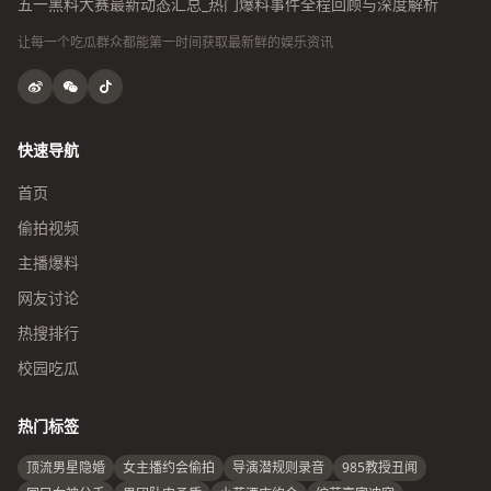
五一黑料大赛最新动态汇总_热门爆料事件全程回顾与深度解析
让每一个吃瓜群众都能第一时间获取最新鲜的娱乐资讯
快速导航
首页
偷拍视频
主播爆料
网友讨论
热搜排行
校园吃瓜
热门标签
顶流男星隐婚
女主播约会偷拍
导演潜规则录音
985教授丑闻